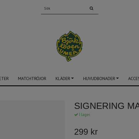
ETER
MATCHTRÖJOR
KLÄDER
HUVUDBONADER
ACCE
SIGNERING M
I lager.
299 kr