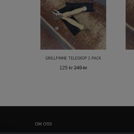
GRILLPINNE TELESKOP 2-PACK
125 kr
249 kr
OM OSS
Björklöven AB E-postadress:
shopen@bjorkloven.com