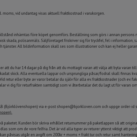
kl. moms, vid undantag visas aktuell fraktkostnad i varukorgen.
 tillstånd inhämtas före köpet genomförs. Beställning som görs i annan person
kada, polisanmäls. Säljföretaget friskriver sig för tryckfel, fel i information, s
änster. All bildinformation skall ses som illustrationer och kan ej heller gara
r att du har 14 dagar på dig från att du mottagit varan att välja att byta varan till
oskadat skick. Alla eventuella lappar och ursprungliga påsar/fodral skall finnas kv
 retur eller byte av varor betalar du själv för alla ev. fraktkostnader (och ev. 
lar vi dig för returfrakten samtidigt som vi återbetalar det du lagt ut för varan om
 AB (Björklövenshopen) via e-post
shopen@bjorkloven.com
och uppge order-id sa
shopen).
på paketet. Kunden bör skriva erhållet returnummer på paketlappen så att origin
s som om de vore felfria. Det är vid alla typer av returer ytterst viktigt att produ
j kan påvisas utgår en avgift om 200kr + moms + frakt tur och retur samt hanterin