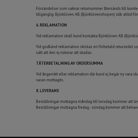
Försändelser som saknar returnummer återsänds till kunden o
tillgänglig. Björklöven AB (Björklövenshopen) står alltid för 
6. REKLAMATION
Vid reklamation skall kund kontakta Björklöven AB (Björk
Vid godkänd reklamation skickas en förbetald retursedel som 
sätt att den ej riskerar att skadas.
7. ÅTERBETALNING AV ORDERSUMMA
Vid ångerrätt eller reklamation där kund ej begär ny vara
varan mottagits.
8. LEVERANS
Beställningar mottagna måndag till torsdag kommer att le
Beställningar mottagna fredag - söndag kommer att behand