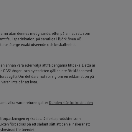
s namn utan dennes medgivande, eller på annat sätt som
amt fel i specifikation, på samtliga i Björklöven AB
nteras återge exakt utseende och beskaffenhet.
 en annan vara eller välja att få pengarna tillbaka. Detta är
ar. OBS! Ånger- och bytesrätten gäller inte för kläder med
fakturaavgift). Om det däremot rör sig om en reklamation på
 varan inte går att byta.
mt vilka varor returen gäller.
Kunden står för kostnaden
alförpackningen ej skadas. Defekta produkter som
kten förpackas på ett sådant sätt att den ej riskerar att
gskostnad för ärendet.