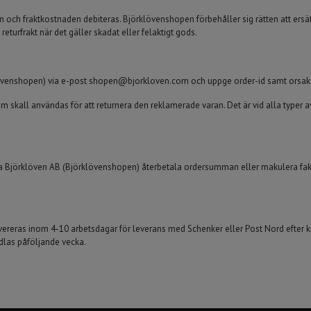
ch fraktkostnaden debiteras. Björklövenshopen förbehåller sig rätten att ersätta 
returfrakt när det gäller skadat eller felaktigt gods.
lövenshopen) via e-post
shopen@bjorkloven.com
och uppge order-id samt orsak 
skall användas för att returnera den reklamerade varan. Det är vid alla typer av 
 ska Björklöven AB (Björklövenshopen) återbetala ordersumman eller makulera f
vereras inom 4-10 arbetsdagar för leverans med Schenker eller Post Nord efter
las påföljande vecka.