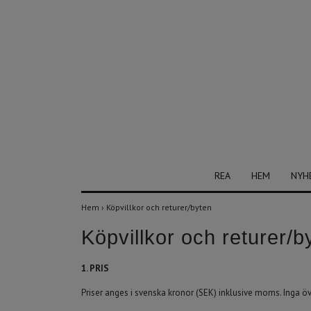
REA
HEM
NYH
Hem
›
Köpvillkor och returer/byten
Köpvillkor och returer/b
1. PRIS
Priser anges i svenska kronor (SEK) inklusive moms. Inga övr