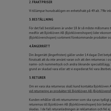
2. FRAKTPRISER
Vi tillämpar huvudsakligen en enhetsfrakt på 49 alt. 79kr in
3. BESTÄLLNING
För det fall beställaren är under 18 år så måste målsmans
medför att Björklöven AB (Björklövenshopen) lider ekonomisk s
(Björklövenshopen) sortiment förekommande produkter och tj
4. ÅNGERRÄTT
Din ångerrätt (ångerfristen) gäller under 14 dagar. Det betyde
förutsatt att du inte använt varan och att den returneras i 
namn- och nummertryck och andra liknande specialtillägg. Vid
grund av skadad vara eller att vi expedierat fel vara återbeta
5. RETURER
Om en vara ska returneras skall kund kontakta Björklöven
vid returnering av produkter till Björklöven AB (Björklöven
Kunden erhåller då ett returnummer som ska synas tydligt 
returernas till Björklöven AB (Björklövenshopen) bör behandla
skadas. I de fall returanledningen är reklamation och fel e