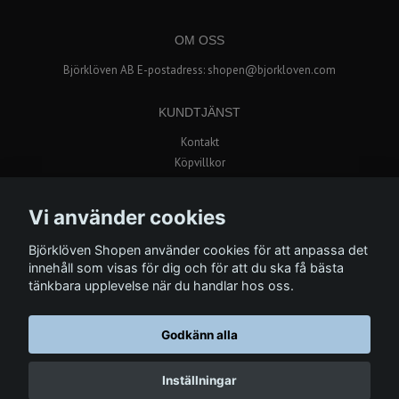
OM OSS
Björklöven AB E-postadress:
shopen@bjorkloven.com
KUNDTJÄNST
Kontakt
Köpvillkor
Popup butik i Avion Shopping
Vi använder cookies
BETALSÄTT
Björklöven Shopen använder cookies för att anpassa det
innehåll som visas för dig och för att du ska få bästa
tänkbara upplevelse när du handlar hos oss.
Godkänn alla
© Copyright 2026 Björklöven Shopen
Inställningar
Powered by Quickbutik