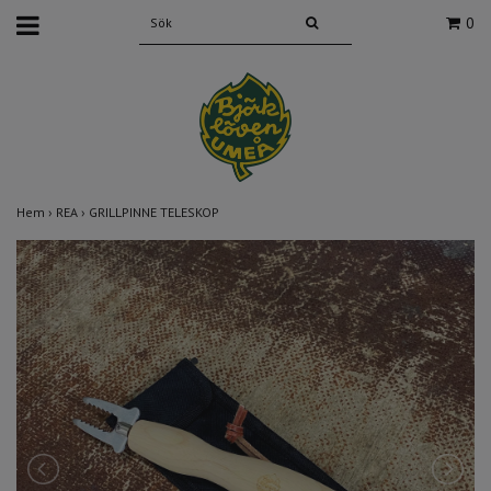
0
Hem
›
REA
›
GRILLPINNE TELESKOP