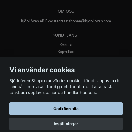
OM OSS
Björklöven AB E-postadress:
shopen@bjorkloven.com
KUNDTJÄNST
Kontakt
Köpvillkor
Popup butik i Avion Shopping
Vi använder cookies
BETALSÄTT
Björklöven Shopen använder cookies för att anpassa det
innehåll som visas för dig och för att du ska få bästa
tänkbara upplevelse när du handlar hos oss.
Godkänn alla
© Copyright 2026 Björklöven Shopen
Inställningar
Powered by Quickbutik