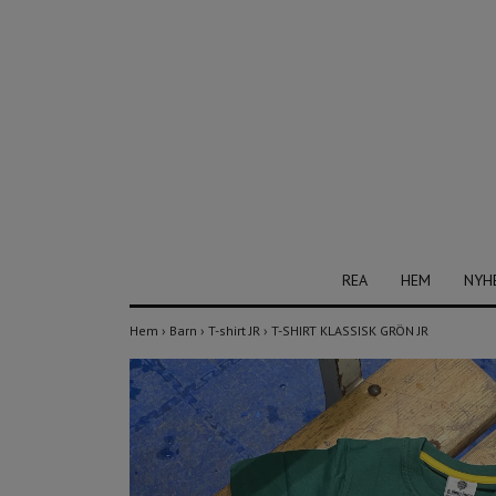
REA
HEM
NYH
Hem
›
Barn
›
T-shirt JR
›
T-SHIRT KLASSISK GRÖN JR