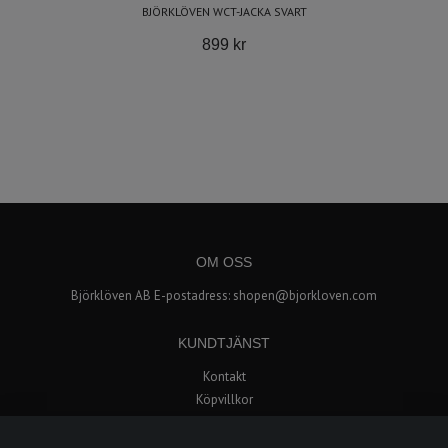
BJÖRKLÖVEN WCT-JACKA SVART
899 kr
OM OSS
Björklöven AB E-postadress:
shopen@bjorkloven.com
KUNDTJÄNST
Kontakt
Köpvillkor
Popup butik i Avion Shopping