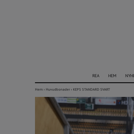
REA
HEM
NYH
Hem
›
Huvudbonader
›
KEPS STANDARD SVART