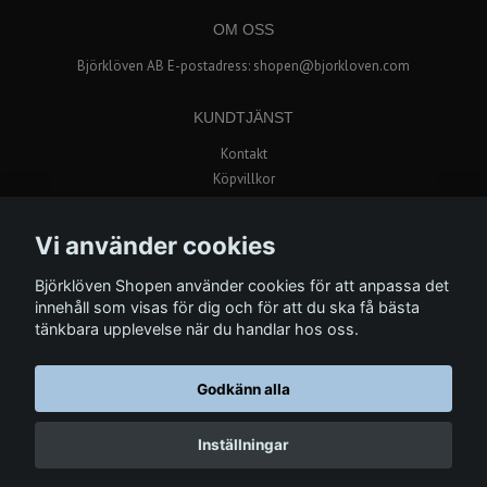
OM OSS
Björklöven AB E-postadress:
shopen@bjorkloven.com
KUNDTJÄNST
Kontakt
Köpvillkor
Popup butik i Avion Shopping
Vi använder cookies
BETALSÄTT
Björklöven Shopen använder cookies för att anpassa det
innehåll som visas för dig och för att du ska få bästa
tänkbara upplevelse när du handlar hos oss.
Godkänn alla
© Copyright 2026 Björklöven Shopen
Inställningar
Powered by Quickbutik