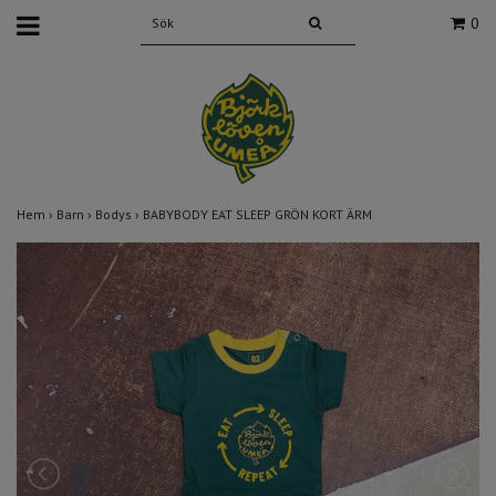
0
Hem
›
Barn
›
Bodys
›
BABYBODY EAT SLEEP GRÖN KORT ÄRM