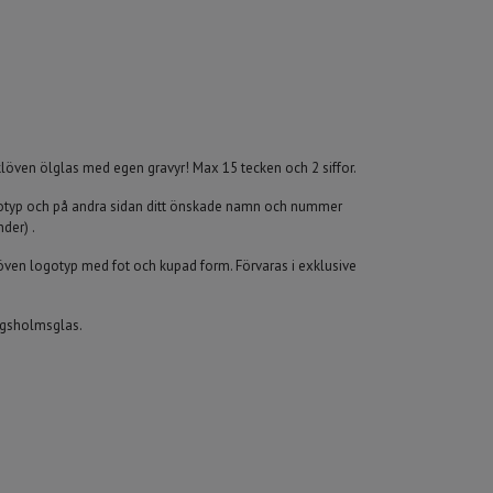
klöven ölglas med egen gravyr! Max 15 tecken och 2 siffor.
ogotyp och på andra sidan ditt önskade namn och nummer
nder) .
löven logotyp med fot och kupad form. Förvaras i exklusive
ingsholmsglas.