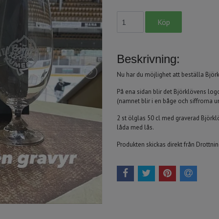
Beskrivning:
Nu har du möjlighet att beställa Björ
På ena sidan blir det Björklövens l
(namnet blir i en båge och siffrorna u
2 st ölglas 50 cl med graverad Björk
låda med lås.
Produkten skickas direkt från Drottn