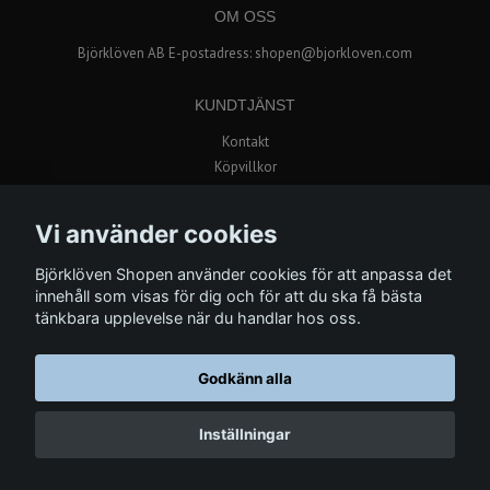
OM OSS
Björklöven AB E-postadress:
shopen@bjorkloven.com
KUNDTJÄNST
Kontakt
Köpvillkor
Popup butik i Avion Shopping
Vi använder cookies
BETALSÄTT
Björklöven Shopen använder cookies för att anpassa det
innehåll som visas för dig och för att du ska få bästa
tänkbara upplevelse när du handlar hos oss.
Godkänn alla
© Copyright 2026 Björklöven Shopen
Inställningar
Powered by Quickbutik