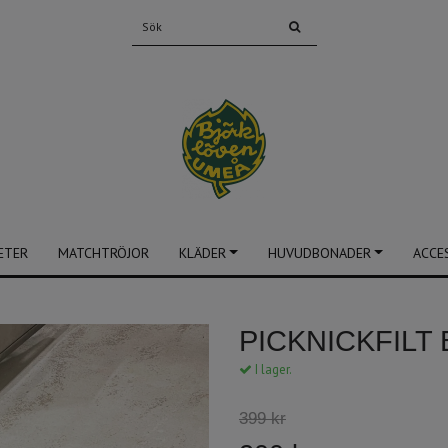
ETER
MATCHTRÖJOR
KLÄDER
HUVUDBONADER
ACCE
PICKNICKFILT
I lager.
399 kr